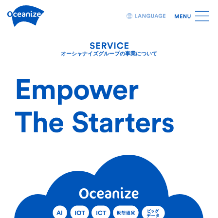
CN
JP
EN
お問い合わせフォーム
オーシャナイズグループの事業について
お問い合わせが
企業の方
自治体の方
完了いたしました。
教育機関の方
広報の方
お問い合わせありがとうございました。
個人の方
その他
通常1~3日以内にご連絡させていただきます。
お名前
必須
トップページに戻る
メールアドレス
必須
電話番号
必須