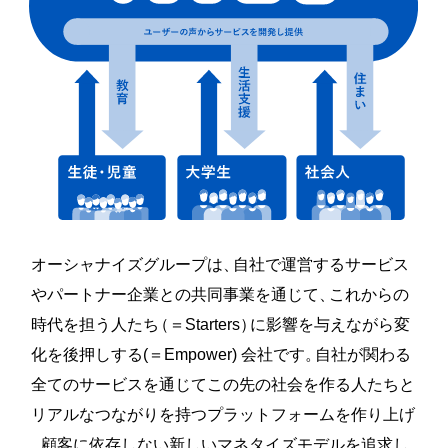
お問合せ内容
必須
＊お問い合わせを送信後、ご入力いただいたメールアドレスあてに、回答メールを
オーシャナイズグループは
、
自社で運営するサービス
お送りいたします。
やパートナー企業との共同事業を通じて
、
これからの
時代を担う人たち
（
＝Starters
）
に影響を与えながら変
化を後押しする(＝Empower) 会社です
。
自社が関わる
送信する
全てのサービスを通じてこの先の社会を作る人たちと
リアルなつながりを持つプラットフォームを作り上げ
、
顧客に依存しない新しいマネタイズモデルを追求し